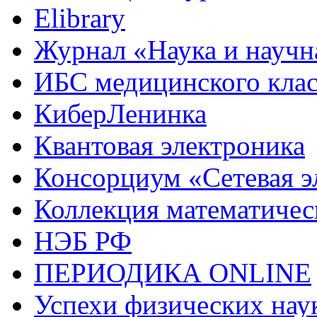
Elibrary
Журнал «Наука и науч
ИБС медицинского кла
КиберЛенинка
Квантовая электроника
Консорциум «Сетевая э
Коллекция математиче
НЭБ РФ
ПЕРИОДИКА ONLINE
Успехи физических нау