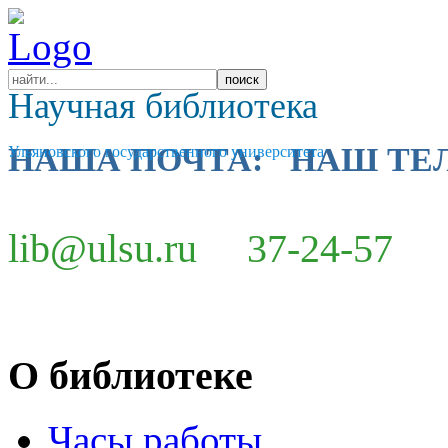
Научная библиотека
НАША ПОЧТА: НАШ ТЕ
Ульяновского государственного университета
lib@ulsu.ru 37-24-57
О библиотеке
Часы работы