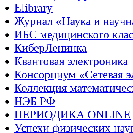
Elibrary
Журнал «Наука и науч
ИБС медицинского кла
КиберЛенинка
Квантовая электроника
Консорциум «Сетевая э
Коллекция математиче
НЭБ РФ
ПЕРИОДИКА ONLINE
Успехи физических нау