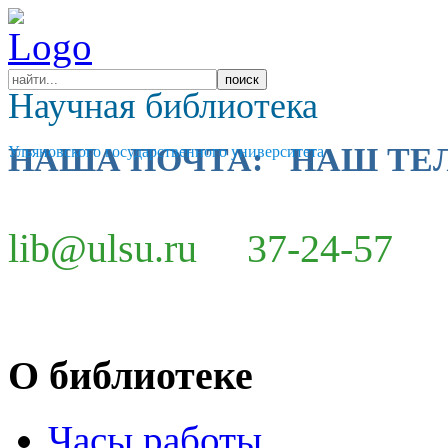
Научная библиотека
НАША ПОЧТА: НАШ ТЕ
Ульяновского государственного университета
lib@ulsu.ru 37-24-57
О библиотеке
Часы работы